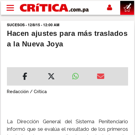
Pasar al contenido principal
SUCESOS - 12/8/15 - 12:00 AM
buscar
Hacen ajustes para más traslados
a la Nueva Joya
SUCESOS
NACIONAL
POLÍTICA
Redacción / Crítica
SHOW
DEPORTES
La Dirección General del Sistema Penitenciario
informó que se evalúa el resultado de los primeros
MUNDO