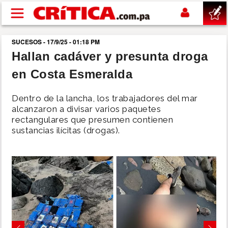
Pasar al contenido principal
SUCESOS - 17/9/25 - 01:18 PM
buscar
Hallan cadáver y presunta droga
en Costa Esmeralda
SUCESOS
Dentro de la lancha, los trabajadores del mar
NACIONAL
alcanzaron a divisar varios paquetes
rectangulares que presumen contienen
sustancias ilícitas (drogas).
POLÍTICA
SHOW
DEPORTES
MUNDO