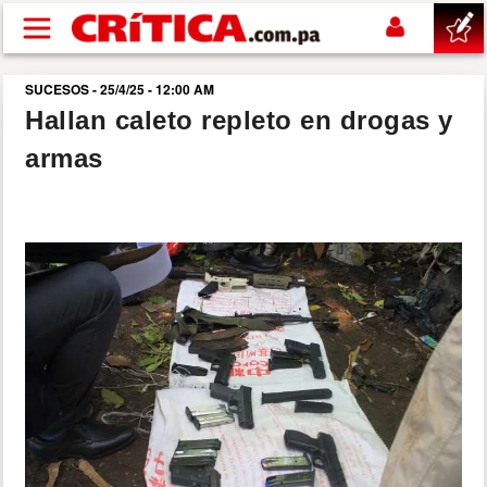
Pasar al contenido principal
SUCESOS - 25/4/25 - 12:00 AM
buscar
Hallan caleto repleto en drogas y
armas
SUCESOS
NACIONAL
POLÍTICA
SHOW
DEPORTES
MUNDO