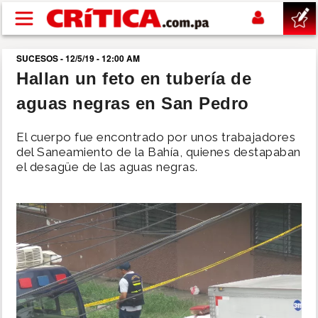
Pasar al contenido principal
SUCESOS - 12/5/19 - 12:00 AM
buscar
Hallan un feto en tubería de
aguas negras en San Pedro
SUCESOS
El cuerpo fue encontrado por unos trabajadores
NACIONAL
del Saneamiento de la Bahía, quienes destapaban
el desagüe de las aguas negras.
POLÍTICA
SHOW
DEPORTES
MUNDO