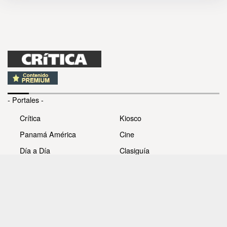
- Portales -
Crítica
Kiosco
Panamá América
Cine
Día a Día
Clasiguía
Mujer
Prémiate
Recetas
Impresora Pacífico
- Redes sociales -