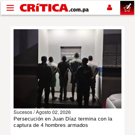
Pasar al contenido principal
buscar
SUCESOS
NACIONAL
POLÍTICA
SHOW
Sucesos /
Agosto 02, 2026
DEPORTES
Persecución en Juan Díaz termina con la
captura de 4 hombres armados
MUNDO