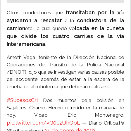
transitaban por la ví
Otros conductores que
a
ayudaron a rescatar
conductora de la
a la
camion
lcada en la cuneta
eta, la cual quedó vo
que divide los cuatro carriles de la vía
Interamericana
.
Ameth Vega, teniente de la Dirección Nacional de
Operaciones del Tránsito de la Policía Nacional
/DNOT), dijo que se investigan varias causas posible
del accidente; además de estar a la espera de la
prueba de alcoholemia que deberán realizarse
#SucesosCri
Dos muertos deja colisión en
Sajalices, Chame. Hecho ocurrido en la mañana de
hoy. Video: Eric Montenegro.
pic.twitter.com/vG0czUhObL
— Diario Critica.Pa
24 de enero de 2019
(@criticaenlinea)