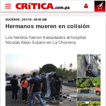
Pasar al contenido principal
SUCESOS - 24/1/19 - 09:30 AM
buscar
Hermanos mueren en colisión
SUCESOS
Los heridos fueron trasladados al hospital
Nicolás Alejo Solano en La Chorrera.
NACIONAL
POLÍTICA
SHOW
DEPORTES
MUNDO