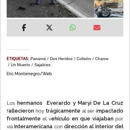
INSÓLITAS
MULTIMEDIA
IMPRESO
ETIQUETAS:
Panamá
Dos Heridos
Colisión
Chame
Un Muerto
Sajalices
Eric Montenegro/Web
hermanos Everardo y Maryi De La Cruz
Los
allecieron
trágicamente
mpactado
f
hoy
al ser i
frontalmente
ehículo en que viajaban
el v
por
Interamericana
dirección al interior del
vía
con