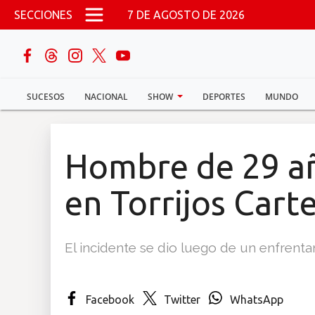
Pasar al contenido principal
SECCIONES
7 DE AGOSTO DE 2026
buscar
SUCESOS
NACIONAL
SHOW
DEPORTES
MUNDO
Sucesos
Nacional
Hombre de 29 añ
Política
en Torrijos Cart
Show
El incidente se dio luego de un enfrent
Deportes
Facebook
Twitter
WhatsApp
Mundo