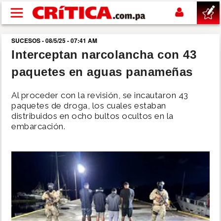
Pasar al contenido principal
SUCESOS - 08/5/25 - 07:41 AM
buscar
Interceptan narcolancha con 43
paquetes en aguas panameñas
SUCESOS
Al proceder con la revisión, se incautaron 43
NACIONAL
paquetes de droga, los cuales estaban
distribuidos en ocho bultos ocultos en la
embarcación.
POLÍTICA
SHOW
DEPORTES
MUNDO