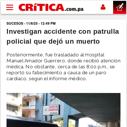
Pasar al contenido principal
SUCESOS - 11/6/25 - 12:49 PM
buscar
Investigan accidente con patrulla
policial que dejó un muerto
SUCESOS
Posteriormente, fue trasladado al Hospital
NACIONAL
Manuel Amador Guerrero, donde recibió atención
médica. No obstante, cerca de las 8:00 p.m., se
reportó su fallecimiento a causa de un paro
POLÍTICA
cardíaco, según el informe médico.
SHOW
DEPORTES
MUNDO