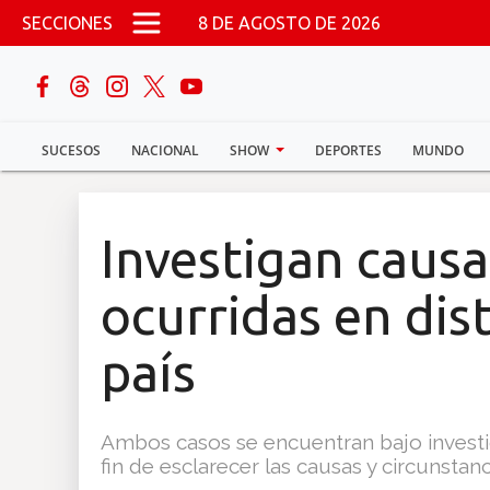
Pasar al contenido principal
SECCIONES
8 DE AGOSTO DE 2026
buscar
SUCESOS
NACIONAL
SHOW
DEPORTES
MUNDO
Sucesos
Nacional
Investigan caus
Política
ocurridas en dis
Show
país
Deportes
Ambos casos se encuentran bajo investig
fin de esclarecer las causas y circunsta
Mundo