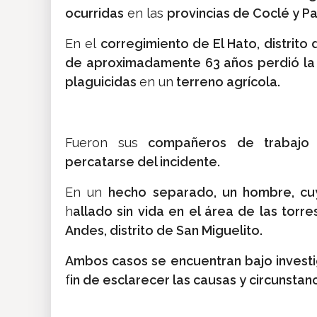
ocurridas
en las
provincias de Coclé y P
En el
corregimiento de El Hato, distrito 
de aproximadamente 63 años perdió la 
plaguicidas
en un
terreno agrícola.
Fueron sus
compañeros de trabajo q
percatarse del incidente.
En un
hecho separado, un hombre, cuy
h
allado sin vida en el área de las torr
Andes, distrito de San Miguelito.
Ambos casos se encuentran bajo investig
f
in de esclarecer las causas y circunsta