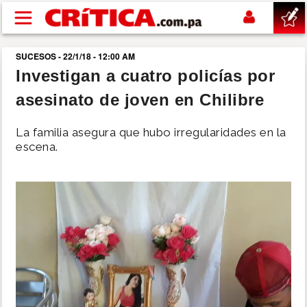
Pasar al contenido principal
SUCESOS - 22/1/18 - 12:00 AM
buscar
Investigan a cuatro policías por
asesinato de joven en Chilibre
SUCESOS
La familia asegura que hubo irregularidades en la
NACIONAL
escena.
POLÍTICA
SHOW
DEPORTES
MUNDO