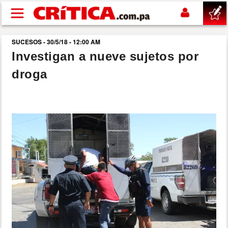
Pasar al contenido principal
SUCESOS - 30/5/18 - 12:00 AM
buscar
Investigan a nueve sujetos por
droga
SUCESOS
NACIONAL
POLÍTICA
SHOW
DEPORTES
MUNDO