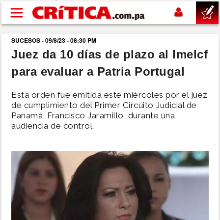
Pasar al contenido principal
SUCESOS - 09/8/23 - 08:30 PM
buscar
Juez da 10 días de plazo al Imelcf
para evaluar a Patria Portugal
SUCESOS
Esta orden fue emitida este miércoles por el juez
NACIONAL
de cumplimiento del Primer Circuito Judicial de
Panamá, Francisco Jaramillo, durante una
audiencia de control.
POLÍTICA
SHOW
DEPORTES
MUNDO