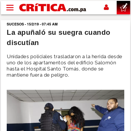
Pasar al contenido principal
SUCESOS - 15/2/19 - 07:45 AM
buscar
La apuñaló su suegra cuando
discutían
SUCESOS
Unidades policiales trasladaron a la herida desde
NACIONAL
uno de los apartamentos del edificio Salomón
hasta el Hospital Santo Tomás, donde se
mantiene fuera de peligro.
POLÍTICA
SHOW
DEPORTES
MUNDO