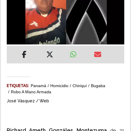
INSÓLITAS
MULTIMEDIA
IMPRESO
ETIQUETAS:
Panamá
Homicidio
Chiriquí
Bugaba
Robo A Mano Armada
José Vásquez / Web
Richard Ameth Gonzáles Montezuma
de 21