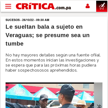
Pasar al contenido principal
SUCESOS - 26/10/22 - 09:30 AM
buscar
Le sueltan bala a sujeto en
Veraguas; se presume sea un
SUCESOS
tumbe
NACIONAL
No hay mayores detalles según una fuente ofiial.
En estos momentos inician las investigaciones y
POLÍTICA
se espera que para las próximas horas pudiera
haber sospechososos aprehendidos.
SHOW
DEPORTES
MUNDO