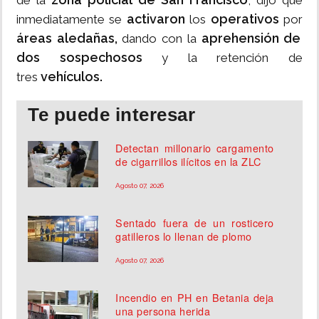
de la
, dijo que
activaron
operativos
inmediatamente se
los
por
áreas aledañas,
aprehensión de
dando con la
dos sospechosos
y la retención de
vehículos.
tres
Te puede interesar
Detectan millonario cargamento
de cigarrillos ilícitos en la ZLC
Agosto 07, 2026
Sentado fuera de un rosticero
gatilleros lo llenan de plomo
Agosto 07, 2026
Incendio en PH en Betania deja
una persona herida