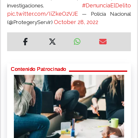
#DenunciaElDelito
investigaciones.
pic.twitter.com/IiZkeO2VJE
— Policía Nacional
October 28, 2022
(@ProtegeryServir)
Contenido Patrocinado