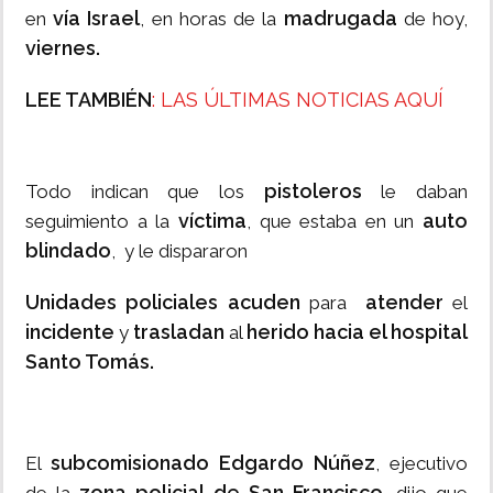
vía Israel
madrugada
en
, en horas de la
de hoy,
viernes.
LEE TAMBIÉN
: LAS ÚLTIMAS NOTICIAS AQUÍ
pistoleros
Todo indican que los
le daban
víctima
auto
seguimiento a la
, que estaba en un
blindado
, y le dispararon
Unidades policiales acuden
atender
para
el
incidente
trasladan
herido hacia el hospital
y
al
Santo Tomás.
subcomisionado Edgardo Núñez
El
, ejecutivo
zona policial de San Francisco