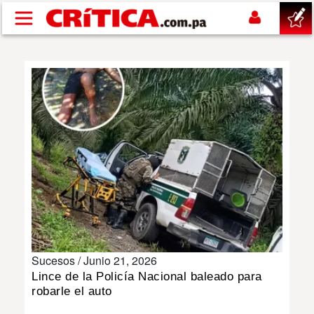
Pasar al contenido principal
buscar
SUCESOS
NACIONAL
POLÍTICA
SHOW
Sucesos /
Junio 21, 2026
DEPORTES
Lince de la Policía Nacional baleado para
robarle el auto
MUNDO