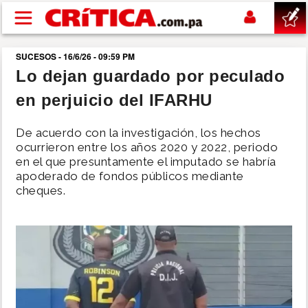
Pasar al contenido principal
SUCESOS - 16/6/26 - 09:59 PM
buscar
Lo dejan guardado por peculado
en perjuicio del IFARHU
SUCESOS
De acuerdo con la investigación, los hechos
NACIONAL
ocurrieron entre los años 2020 y 2022, periodo
en el que presuntamente el imputado se habría
apoderado de fondos públicos mediante
POLÍTICA
cheques.
SHOW
DEPORTES
MUNDO