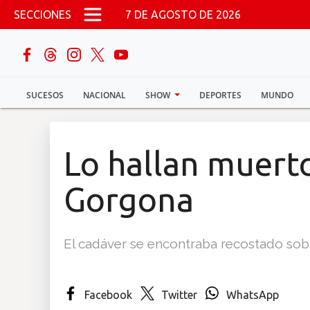
Pasar al contenido principal
SECCIONES
7 DE AGOSTO DE 2026
buscar
SUCESOS
NACIONAL
SHOW
DEPORTES
MUNDO
Sucesos
Nacional
Lo hallan muert
Política
Gorgona
Show
El cadáver se encontraba recostado sobr
Deportes
Facebook
Twitter
WhatsApp
Mundo