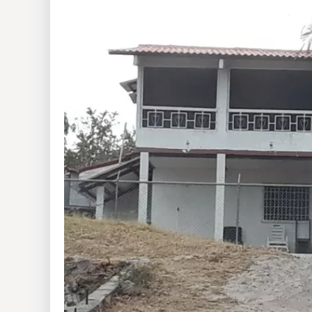
Insólitas
Multimedia
Impreso