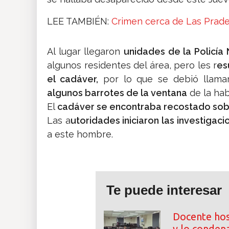
LEE TAMBIÉN:
Crimen cerca de Las Prad
Al lugar llegaron
unidades de la Policía 
algunos residentes del área, pero les r
es
el cadáver,
por lo que se debió llamar
algunos barrotes de la ventana
de la hab
El
cadáver se encontraba recostado sob
Las a
utoridades iniciaron las investigac
a este hombre.
Te puede interesar
Docente hos
y lo conden