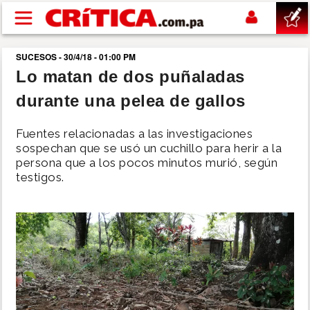
Pasar al contenido principal
SUCESOS - 30/4/18 - 01:00 PM
buscar
Lo matan de dos puñaladas
durante una pelea de gallos
SUCESOS
Fuentes relacionadas a las investigaciones
NACIONAL
sospechan que se usó un cuchillo para herir a la
persona que a los pocos minutos murió, según
testigos.
POLÍTICA
SHOW
DEPORTES
MUNDO