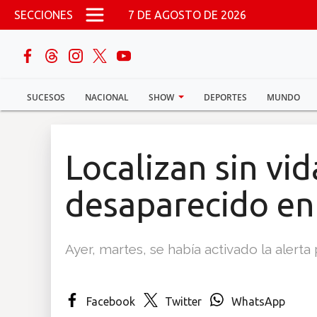
Pasar al contenido principal
SECCIONES
7 DE AGOSTO DE 2026
buscar
SUCESOS
NACIONAL
SHOW
DEPORTES
MUNDO
Sucesos
Nacional
Localizan sin vid
Política
desaparecido en
Show
Ayer, martes, se había activado la alerta
Deportes
Facebook
Twitter
WhatsApp
Mundo