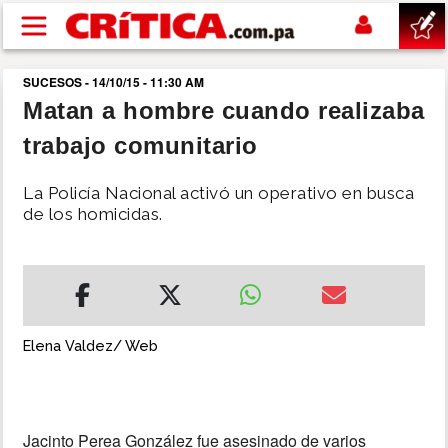
Pasar al contenido principal
SUCESOS - 14/10/15 - 11:30 AM
buscar
Matan a hombre cuando realizaba
trabajo comunitario
SUCESOS
La Policía Nacional activó un operativo en busca
NACIONAL
de los homicidas.
POLÍTICA
SHOW
Elena Valdez/ Web
DEPORTES
MUNDO
Jacinto Perea González fue asesinado de varios