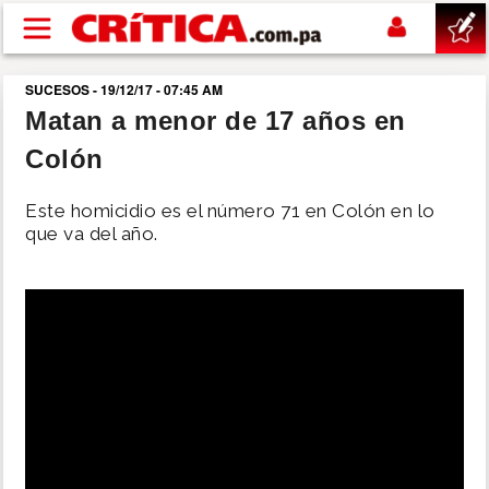
Pasar al contenido principal
SUCESOS - 19/12/17 - 07:45 AM
buscar
Matan a menor de 17 años en
Colón
SUCESOS
Este homicidio es el número 71 en Colón en lo
NACIONAL
que va del año.
POLÍTICA
SHOW
DEPORTES
MUNDO