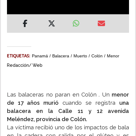
INSÓLITAS
MULTIMEDIA
IMPRESO
ETIQUETAS:
Panamá
Balacera
Muerto
Colón
Menor
Redacción/ Web
Las balaceras no paran en Colón . Un
menor
de 17 años murió
cuando se registra
una
balacera en la Calle 11 y 12 avenida
Meléndez, provincia de Colón.
La víctima recibió uno de los impactos de bala
en la cadera con salida por el glúteo y es