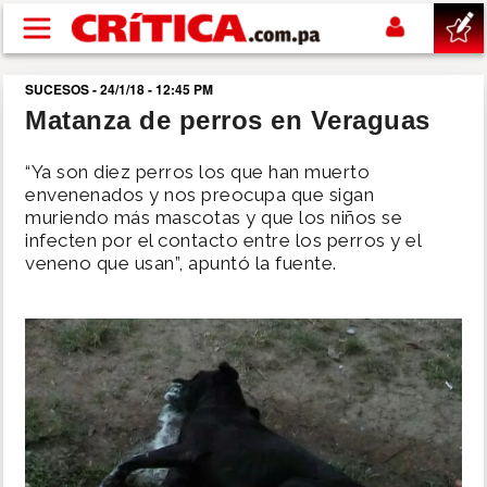
Pasar al contenido principal
SUCESOS - 24/1/18 - 12:45 PM
buscar
Matanza de perros en Veraguas
SUCESOS
“Ya son diez perros los que han muerto
envenenados y nos preocupa que sigan
muriendo más mascotas y que los niños se
NACIONAL
infecten por el contacto entre los perros y el
veneno que usan”, apuntó la fuente.
POLÍTICA
SHOW
DEPORTES
MUNDO