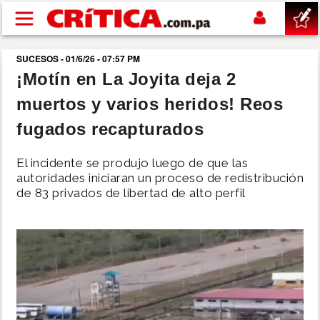
Pasar al contenido principal
SUCESOS - 01/6/26 - 07:57 PM
buscar
¡Motín en La Joyita deja 2
muertos y varios heridos! Reos
SUCESOS
fugados recapturados
NACIONAL
El incidente se produjo luego de que las
autoridades iniciaran un proceso de redistribución
POLÍTICA
de 83 privados de libertad de alto perfil
SHOW
DEPORTES
MUNDO