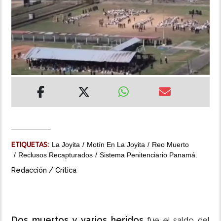
INSÓLITAS
MULTIMEDIA
IMPRESO
ETIQUETAS:
La Joyita
Motín En La Joyita
Reo Muerto
Reclusos Recapturados
Sistema Penitenciario Panamá.
Redacción / Crítica
Dos muertos y varios heridos
fue el saldo del