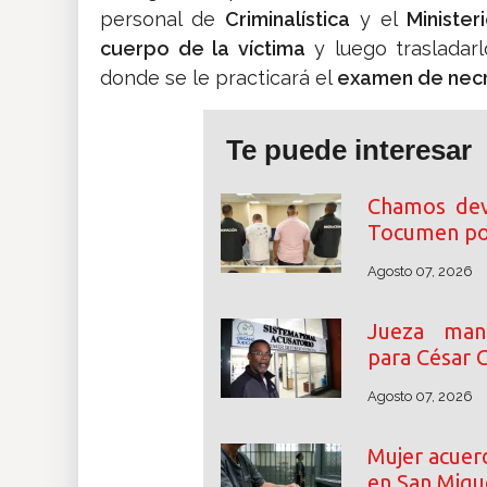
personal de
Criminalística
y el
Minister
cuerpo de la víctima
y luego trasladarlo
donde se le practicará el
examen de nec
Te puede interesar
Chamos dev
Tocumen por
Agosto 07, 2026
Jueza mant
para César 
Agosto 07, 2026
Mujer acuer
en San Migu