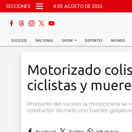
Pasar al contenido principal
SECCIONES
8 DE AGOSTO DE 2026
buscar
SUCESOS
NACIONAL
SHOW
DEPORTES
MUNDO
Sucesos
Nacional
Motorizado colis
Política
ciclistas y muer
Show
Producto del suceso la motocicleta se vo
Deportes
conductor terminó con fuertes golpes e
Mundo
Facebook
Twitter
WhatsApp