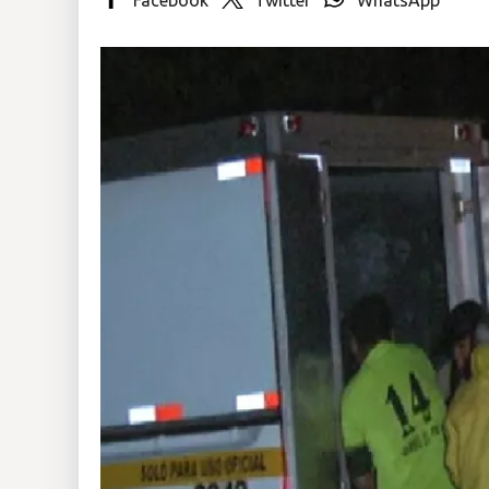
Insólitas
Multimedia
Impreso