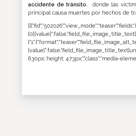
accidente de tránsito
, donde las víctim
principal causa muertes por hechos de tr
[[{"fid":"502026","view_mode":"teaser","fields
[0][value]":false,"field_file_image_title_text[
{"1":{"format":"teaser","field_file_image_alt_
[value]":false,"field_file_image_title_text[und
630px; height: 473px;","class":"media-element