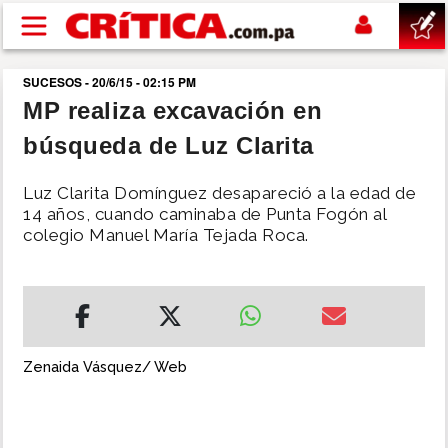
Pasar al contenido principal
SUCESOS - 20/6/15 - 02:15 PM
buscar
MP realiza excavación en
búsqueda de Luz Clarita
SUCESOS
Luz Clarita Domínguez desapareció a la edad de
NACIONAL
14 años, cuando caminaba de Punta Fogón al
colegio Manuel María Tejada Roca.
POLÍTICA
SHOW
Zenaida Vásquez/ Web
DEPORTES
MUNDO