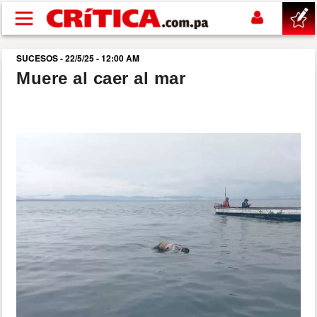
Pasar al contenido principal
SUCESOS - 22/5/25 - 12:00 AM
buscar
Muere al caer al mar
SUCESOS
NACIONAL
POLÍTICA
SHOW
DEPORTES
MUNDO