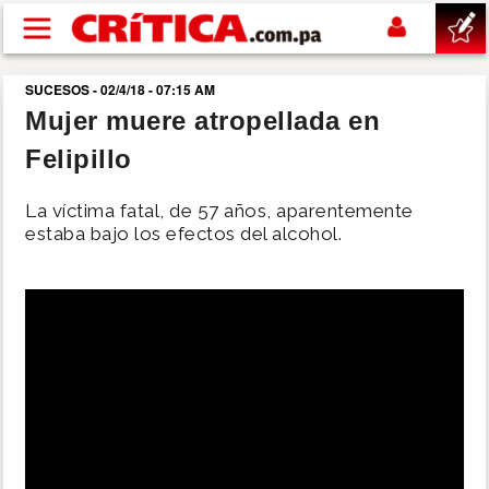
Pasar al contenido principal
SUCESOS - 02/4/18 - 07:15 AM
buscar
Mujer muere atropellada en
Felipillo
SUCESOS
La víctima fatal, de 57 años, aparentemente
NACIONAL
estaba bajo los efectos del alcohol.
POLÍTICA
SHOW
DEPORTES
MUNDO