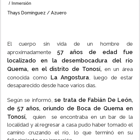
Inmersión
INSÓLITAS
Thays Domínguez / Azuero
MULTIMEDIA
El cuerpo sin vida de un hombre de
IMPRESO
57 años de edad fue
aproximadamente
localizado en la desembocadura del río
Quema, en el distrito de Tonosí,
en un área
La Angostura
conocida como
, luego de estar
desaparecido desde hace varios días.
se trata de Fabián De León,
Según se informó,
de 57 años, oriundo de Boca de Quema en
Tonosí,
quien se encontraba en un bar de la
localidad y al regresar a casa pudo haber tomado el
camino cruzando el río, lo que terminó en su