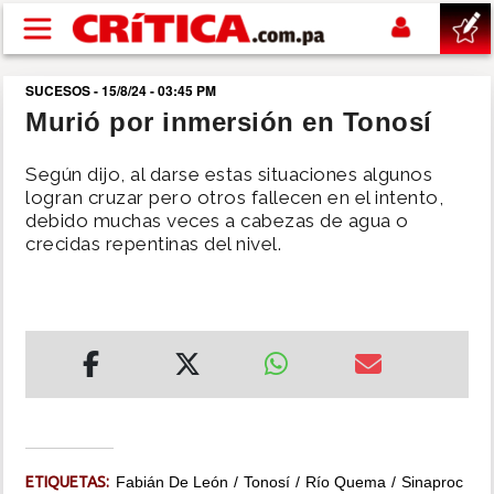
Pasar al contenido principal
SUCESOS - 15/8/24 - 03:45 PM
buscar
Murió por inmersión en Tonosí
SUCESOS
Según dijo, al darse estas situaciones algunos
logran cruzar pero otros fallecen en el intento,
debido muchas veces a cabezas de agua o
NACIONAL
crecidas repentinas del nivel.
POLÍTICA
SHOW
DEPORTES
MUNDO
ETIQUETAS:
Fabián De León
Tonosí
Río Quema
Sinaproc