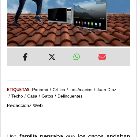
INSÓLITAS
MULTIMEDIA
IMPRESO
ETIQUETAS:
Panamá
Crítica
Las Acacias
Juan Díaz
Techo
Casa
Gatos
Delincuentes
Redacción/ Web
familia pensaba
los gatos andaban
Una
que