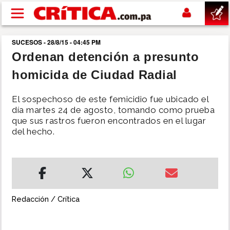
Pasar al contenido principal
SUCESOS - 28/8/15 - 04:45 PM
buscar
Ordenan detención a presunto
homicida de Ciudad Radial
SUCESOS
El sospechoso de este femicidio fue ubicado el
NACIONAL
día martes 24 de agosto, tomando como prueba
que sus rastros fueron encontrados en el lugar
del hecho.
POLÍTICA
SHOW
DEPORTES
Redacción / Crítica
MUNDO