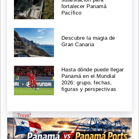
de
fortalecer Panamá
la
Pacífico
AIG
seguirá
detenido
mientras
Descubre la magia de
avanza
Gran Canaria
investigación
Agosto
06,
Hasta dónde puede llegar
2026
Panamá en el Mundial
2026: grupo, fechas,
figuras y perspectivas
Operación
"Caballo
de
Troya"
desarticula
presunta
red
de