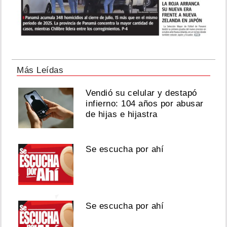
hombres
Agosto
06,
2026
Más Leídas
Vendió su celular y destapó
infierno: 104 años por abusar
Ver
de hijas e hijastra
esta
publicación
en
Instagram
Se escucha por ahí
Se escucha por ahí