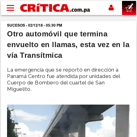
Pasar al contenido principal
SUCESOS - 02/12/18 - 05:30 PM
buscar
Otro automóvil que termina
envuelto en llamas, esta vez en la
SUCESOS
vía Transítmica
NACIONAL
La emergencia que se reportó en dirección a
Panamá Centro fue atendida por unidades del
POLÍTICA
Cuerpo de Bombero del cuartel de San
Miguelito.
SHOW
DEPORTES
MUNDO