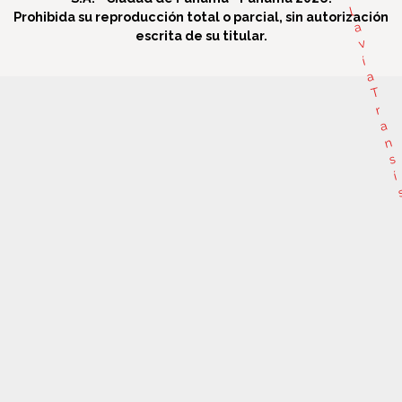
l
Prohibida su reproducción total o parcial, sin autorización
a
escrita de su titular.
v
í
a
T
r
a
n
s
í