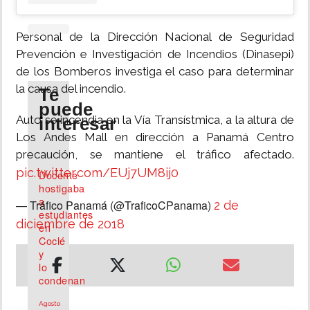
Personal de la Dirección Nacional de Seguridad
Prevención e Investigación de Incendios (Dinasepi)
de los Bomberos investiga el caso para determinar
la causa del incendio.
Te
puede
Auto se incendia en la Vía Transístmica, a la altura de
interesar
Los Andes Mall en dirección a Panamá Centro
precaución, se mantiene el tráfico afectado.
pic.twitter.com/EUj7UM8ij0
Docente
hostigaba
a
— Tráfico Panamá (@TraficoCPanama)
2 de
estudiantes
diciembre de 2018
en
Coclé
y
lo
condenan
Agosto