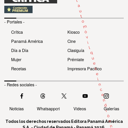
l
a
u
t
o
- Portales -
m
Crítica
Kiosco
ó
v
Panamá América
Cine
i
l
Día a Día
Clasiguía
q
u
Mujer
Prémiate
e
Recetas
Impresora Pacífico
s
e
i
- Redes sociales -
n
c
e
n
d
Noticias
Whatsappcri
Videos
Galerías
i
ó
e
Todos los derechos reservados Editora Panamá América
n
S.A. - Ciudad de Panamá - Panamá 2026.