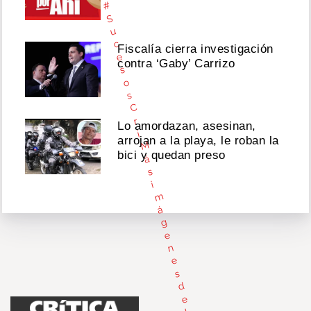
#
S
u
c
Fiscalía cierra investigación
e
contra ‘Gaby’ Carrizo
s
o
s
C
r
Lo amordazan, asesinan,
i
arrojan a la playa, le roban la
M
bici y quedan preso
á
s
i
m
á
g
e
n
e
s
d
e