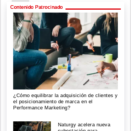
06,
Contenido Patrocinado
2026
Exrepresentante
y
extesorera
de
Chiriquí
imputados
por
presunto
peculado
Agosto
¿Cómo equilibrar la adquisición de clientes y
06,
el posicionamiento de marca en el
2026
Performance Marketing?
Naturgy acelera nueva
Exdirector
subestación para