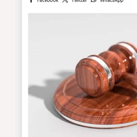
Insólitas
Multimedia
Impreso