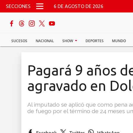
Pasar al contenido principal
SECCIONES
6 DE AGOSTO DE 2026
buscar
SUCESOS
NACIONAL
SHOW
DEPORTES
MUNDO
Sucesos
Nacional
Pagará 9 años de
Política
agravado en Do
Show
Al imputado se aplicó que como pena acc
Deportes
de fuego por el término de 24 meses una
Mundo
Facebook
Twitter
WhatsApp