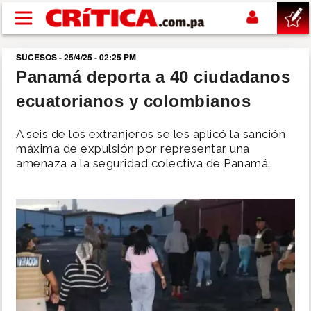
Pasar al contenido principal
SUCESOS - 25/4/25 - 02:25 PM
buscar
Panamá deporta a 40 ciudadanos
ecuatorianos y colombianos
SUCESOS
A seis de los extranjeros se les aplicó la sanción
NACIONAL
máxima de expulsión por representar una
amenaza a la seguridad colectiva de Panamá.
POLÍTICA
SHOW
DEPORTES
MUNDO