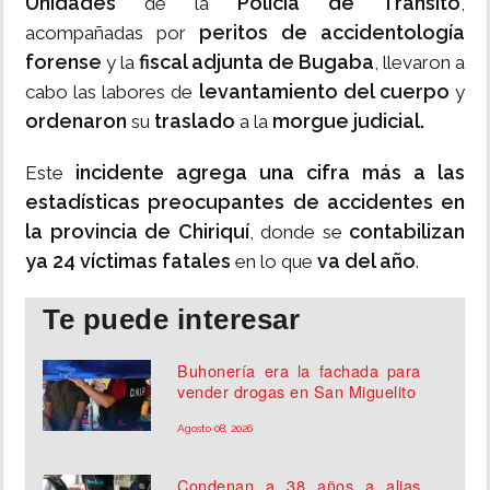
Unidades
Policía de Tránsito
de la
,
peritos de accidentología
acompañadas por
forense
fiscal adjunta de Bugaba
y la
, llevaron a
levantamiento del cuerpo
cabo las labores de
y
ordenaron
traslado
morgue judicial.
su
a la
incidente agrega una cifra más a las
Este
estadísticas preocupantes de accidentes en
la provincia de Chiriquí
contabilizan
, donde se
ya 24 víctimas fatales
va del año
en lo que
.
Te puede interesar
Buhonería era la fachada para
vender drogas en San Miguelito
Agosto 08, 2026
Condenan a 38 años a alias