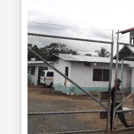
Insólitas
Multimedia
Impreso