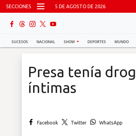
Pasar al contenido principal
SECCIONES
5 DE AGOSTO DE 2026
buscar
SUCESOS
NACIONAL
SHOW
DEPORTES
MUNDO
Sucesos
Nacional
Presa tenía drog
Política
íntimas
Show
Deportes
Facebook
Twitter
WhatsApp
Mundo