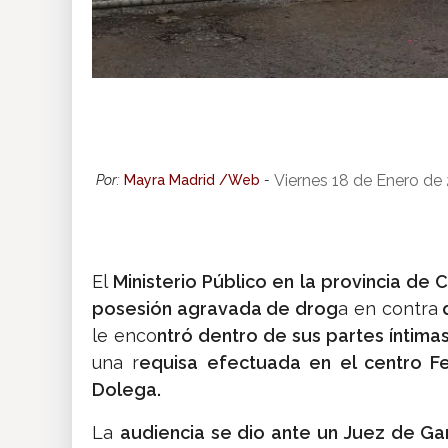
Viernes 18 de Enero de
Por:
Mayra Madrid /Web
-
El
Ministerio Público en la provincia de C
posesión agravada de drog
a en contra
d
le enco
ntró dentro de sus partes íntim
una r
equisa efectuada en el centro Fe
Dolega.
La
audiencia se dio ante un Juez de Gar