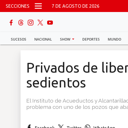
Pasar al contenido principal
SECCIONES
7 DE AGOSTO DE 2026
buscar
SUCESOS
NACIONAL
SHOW
DEPORTES
MUNDO
Sucesos
Nacional
Privados de libe
Política
sedientos
Show
El Instituto de Acueductos y Alcantarill
Deportes
problema con uno de los pozos que abas
Mundo
Facebook
Twitter
WhatsApp