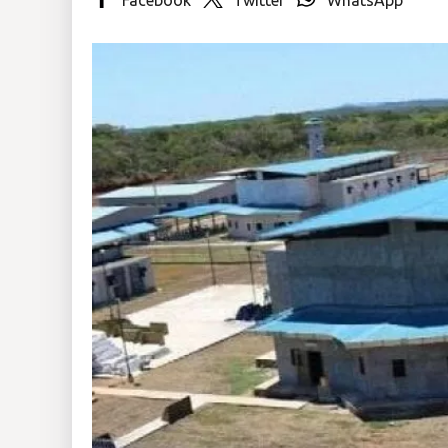
Insólitas
Multimedia
Impreso