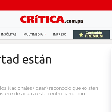
INSÓLITAS
MULTIMEDIA
IMPRESO
rtad están
ados Nacionales (Idaan) reconoció que existen
tece de agua a este centro carcelario.