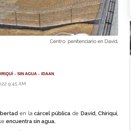
Centro ´penitenciario en David.
IRIQUÍ
SIN AGUA
IDAAN
2022 9:45 AM
ibertad
en la
cárcel pública
de
David, Chiriquí,
se
encuentra sin agua.