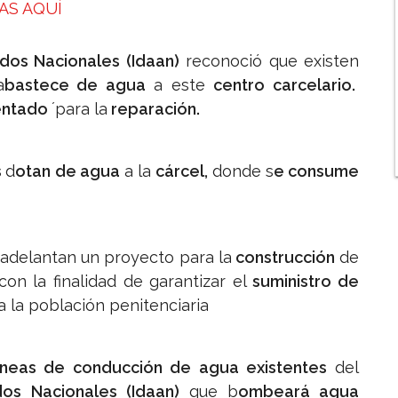
AS AQUÍ
ados Nacionales (Idaan)
reconoció que existen
a
bastece de agua
a este
centro carcelario.
entado
´para la
reparación.
s
d
otan de agua
a la
cárcel,
donde s
e consume
adelantan un proyecto para la
construcción
de
con la finalidad de garantizar el
suministro de
a la población penitenciaria
s líneas de conducción de agua existentes
del
dos Nacionales (Idaan)
que b
ombeará agua