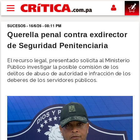
Pasar al contenido principal
SUCESOS - 16/6/26 - 08:11 PM
buscar
Querella penal contra exdirector
de Seguridad Penitenciaria
SUCESOS
El recurso legal, presentado solicita al Ministerio
NACIONAL
Público investigar la posible comisión de los
delitos de abuso de autoridad e infracción de los
deberes de los servidores públicos.
POLÍTICA
SHOW
DEPORTES
MUNDO