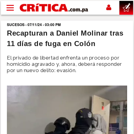
Pasar al contenido principal
SUCESOS - 07/11/24 - 03:00 PM
buscar
Recapturan a Daniel Molinar tras
11 días de fuga en Colón
SUCESOS
El privado de libertad enfrenta un proceso por
NACIONAL
homicidio agravado y, ahora, deberá responder
por un nuevo delito: evasión.
POLÍTICA
SHOW
DEPORTES
MUNDO