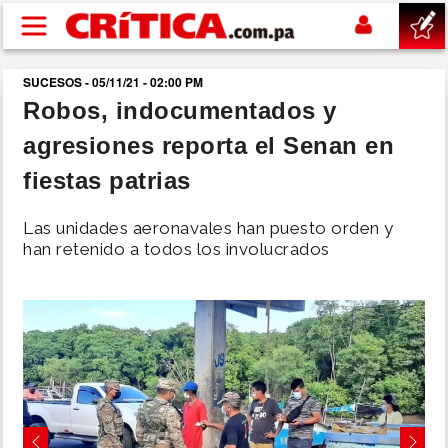
Pasar al contenido principal
SUCESOS - 05/11/21 - 02:00 PM
buscar
Robos, indocumentados y
agresiones reporta el Senan en
SUCESOS
fiestas patrias
NACIONAL
Las unidades aeronavales han puesto orden y
han retenido a todos los involucrados
POLÍTICA
SHOW
DEPORTES
MUNDO