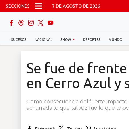
Pasar al contenido principal
SECCIONES
7 DE AGOSTO DE 2026
buscar
SUCESOS
NACIONAL
SHOW
DEPORTES
MUNDO
Sucesos
Nacional
Se fue de frente
Política
en Cerro Azul y 
Show
Como consecuencia del fuerte impacto l
Deportes
achurrada lo que tal vez fue lo que le oca
Mundo
Facebook
Twitter
WhatsApp