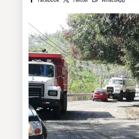
Insólitas
Multimedia
Impreso