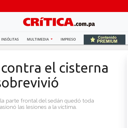
INSÓLITAS
MULTIMEDIA
IMPRESO
 contra el cisterna
sobrevivió
a parte frontal del sedán quedó toda
sionó las lesiones a la víctima.