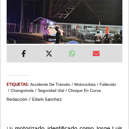
INSÓLITAS
MULTIMEDIA
IMPRESO
ETIQUETAS:
Accidente De Tránsito
Motociclista
Fallecido
Changuinola
Seguridad Vial
Choque En Curva
Redacción / Edwin Sanchez
motorizado, identificado como Jorge Luis
Un