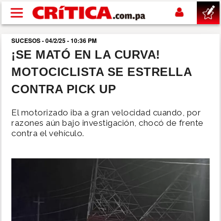
Pasar al contenido principal
SUCESOS - 04/2/25 - 10:36 PM
buscar
¡SE MATÓ EN LA CURVA!
MOTOCICLISTA SE ESTRELLA
SUCESOS
CONTRA PICK UP
NACIONAL
El motorizado iba a gran velocidad cuando, por
razones aún bajo investigación, chocó de frente
POLÍTICA
contra el vehículo.
SHOW
DEPORTES
MUNDO