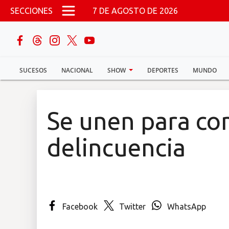
Pasar al contenido principal
SECCIONES
7 DE AGOSTO DE 2026
buscar
SUCESOS
NACIONAL
SHOW
DEPORTES
MUNDO
Sucesos
Nacional
Se unen para co
Política
delincuencia
Show
Deportes
Facebook
Twitter
WhatsApp
Mundo