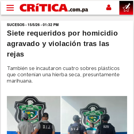
Pasar al contenido principal
SUCESOS - 15/5/26 - 01:32 PM
buscar
Siete requeridos por homicidio
agravado y violación tras las
SUCESOS
rejas
NACIONAL
También se incautaron cuatro sobres plásticos
que contenían una hierba seca, presuntamente
POLÍTICA
marihuana.
SHOW
DEPORTES
MUNDO