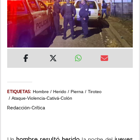
INSÓLITAS
MULTIMEDIA
IMPRESO
ETIQUETAS:
Hombre
Herido
Pierna
Tiroteo
Ataque-Violencia-Cativá-Colón
Redacción-Crítica
hombre resultó herido
jueves
Un
la noche del