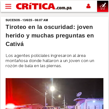
Pasar al contenido principal
SUCESOS - 13/6/25 - 08:07 AM
buscar
Tiroteo en la oscuridad: joven
herido y muchas preguntas en
SUCESOS
Cativá
NACIONAL
Los agentes policiales ingresaron al área
montañosa donde hallaron a un joven con un
POLÍTICA
rozón de bala en las piernas.
SHOW
DEPORTES
MUNDO