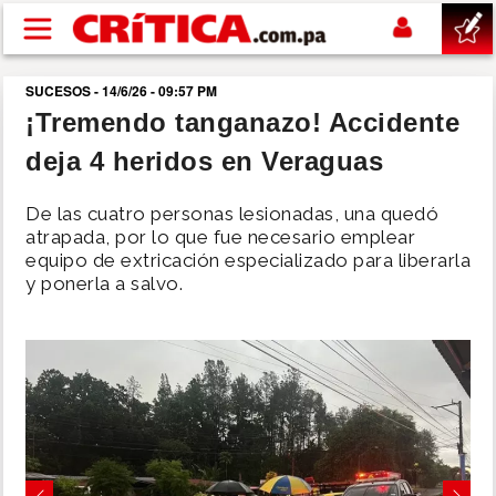
Pasar al contenido principal
SUCESOS - 14/6/26 - 09:57 PM
buscar
¡Tremendo tanganazo! Accidente
deja 4 heridos en Veraguas
SUCESOS
De las cuatro personas lesionadas, una quedó
NACIONAL
atrapada, por lo que fue necesario emplear
equipo de extricación especializado para liberarla
y ponerla a salvo.
POLÍTICA
SHOW
DEPORTES
MUNDO