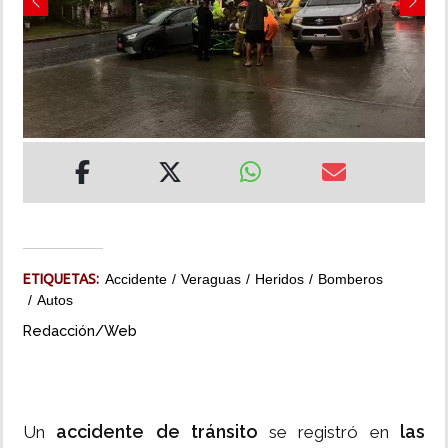
Previous
Next
INSÓLITAS
MULTIMEDIA
IMPRESO
ETIQUETAS:
Accidente
Veraguas
Heridos
Bomberos
Autos
Redacción/Web
accidente de tránsito
las
Un
se registró en