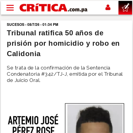
Pasar al contenido principal
SUCESOS - 08/7/26 - 01:34 PM
buscar
Tribunal ratifica 50 años de
prisión por homicidio y robo en
SUCESOS
Calidonia
NACIONAL
Se trata de la confirmación de la Sentencia
Condenatoria #342/TJ-J, emitida por el Tribunal
POLÍTICA
de Juicio Oral.
SHOW
DEPORTES
MUNDO