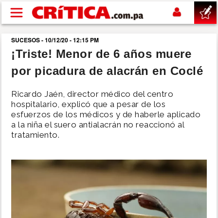
Pasar al contenido principal
SUCESOS - 10/12/20 - 12:15 PM
buscar
¡Triste! Menor de 6 años muere
por picadura de alacrán en Coclé
SUCESOS
Ricardo Jaén, director médico del centro
NACIONAL
hospitalario, explicó que a pesar de los
esfuerzos de los médicos y de haberle aplicado
a la niña el suero antialacrán no reaccionó al
POLÍTICA
tratamiento.
SHOW
DEPORTES
MUNDO